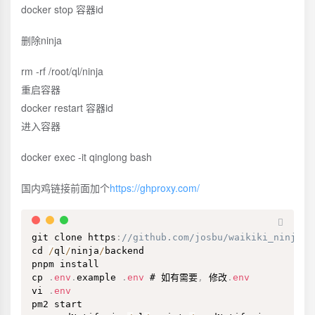
docker stop 容器id
删除ninja
rm -rf /root/ql/ninja
重启容器
docker restart 容器id
进入容器
docker exec -it qinglong bash
国内鸡链接前面加个
https://ghproxy.com/
git clone https
:
//github.com/josbu/waikiki_ninja.g
cd 
/
ql
/
ninja
/
backend

pnpm install

cp 
.
env
.
example 
.
env
 # 如有需要
,
 修改
.
env
vi 
.
env
pm2 start
