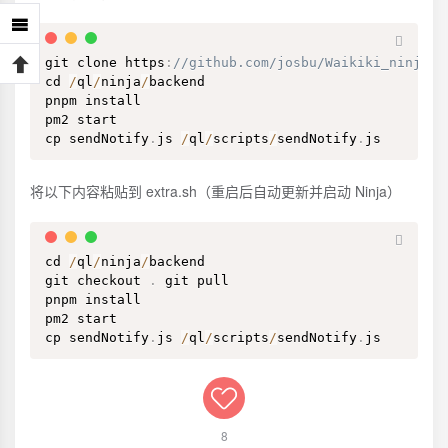
git clone https
:
//github.com/josbu/Waikiki_ninja-1
cd 
/
ql
/
ninja
/
backend

pnpm install

pm2 start

cp sendNotify
.
js 
/
ql
/
scripts
/
sendNotify
.
js
将以下内容粘贴到 extra.sh（重启后自动更新并启动 Ninja）
cd 
/
ql
/
ninja
/
backend

git checkout 
.
 git pull

pnpm install

pm2 start

cp sendNotify
.
js 
/
ql
/
scripts
/
sendNotify
.
js
8