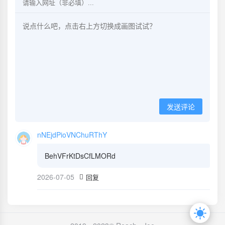
发送评论
nNEjdPioVNChuRThY
BehVFrKtDsCfLMORd
2026-07-05
回复