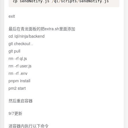
cp sendNotify
.
js 
/
ql
/
scripts
/
sendNotify
.
js
exit
最后在青龙面板的把extra.sh里面添加
cd /ql/ninja/backend
git checkout .
git pull
rm -rf ql.js
rm -rf user.js
rm -rf .env
pnpm install
pm2 start
然后重启容器
9/7更新
进容器内执行以下命令